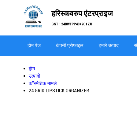
हरिस्कवरुप एंटरप्राइज
GST : 24BWFPP4342C1ZU
होम पेज
कंपनी प्रोफाइल
हमारे उत्पाद
सं
होम
उत्पादों
कॉस्मेटिक मामले
24 GRID LIPSTICK ORGANIZER