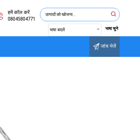
हमें कॉल करें
08045804771
भाषा चुने
भाषा बदलें
जांच भेजें