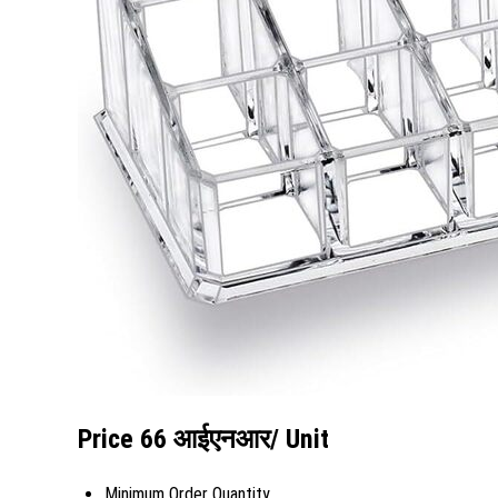
Price 66 आईएनआर
/ Unit
Minimum Order Quantity