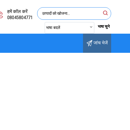
हमें कॉल करें
08045804771
भाषा चुने
भाषा बदलें
जांच भेजें