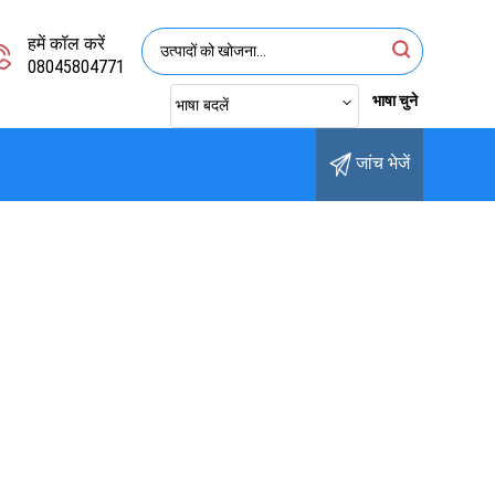
हमें कॉल करें
08045804771
भाषा चुने
भाषा बदलें
जांच भेजें