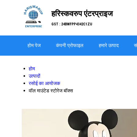
हरिस्कवरुप एंटरप्राइज
GST : 24BWFPP4342C1ZU
होम पेज
कंपनी प्रोफाइल
हमारे उत्पाद
सं
होम
उत्पादों
रसोई का आयोजक
वॉल माउंटेड स्टोरेज बॉक्स