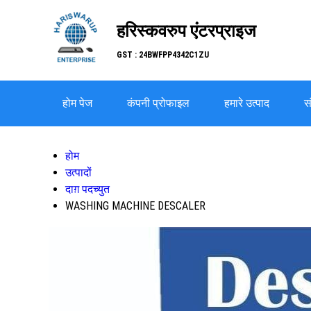
हरिस्कवरुप एंटरप्राइज
GST : 24BWFPP4342C1ZU
होम पेज
कंपनी प्रोफाइल
हमारे उत्पाद
सं
होम
उत्पादों
दाग़ पदच्युत
WASHING MACHINE DESCALER