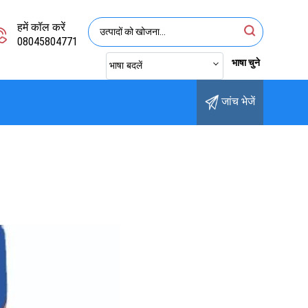
हमें कॉल करें
08045804771
भाषा चुने
भाषा बदलें
जांच भेजें